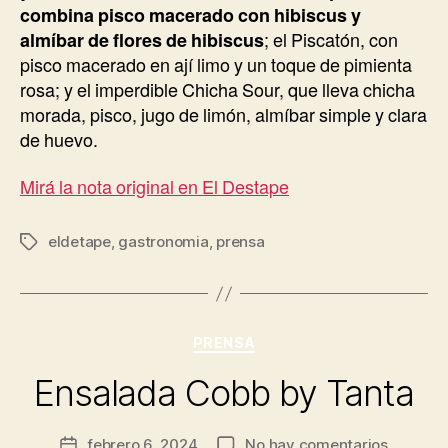
combina pisco macerado con hibiscus y
almíbar de flores de hibiscus
; el Piscatón, con
pisco macerado en ají limo y un toque de pimienta
rosa; y el imperdible Chicha Sour, que lleva chicha
morada, pisco, jugo de limón, almíbar simple y clara
de huevo.
Mirá la nota original en El Destape
eldetape
,
gastronomia
,
prensa
Etiquetas
Categorías
PRENSA
Ensalada Cobb by Tanta
en
febrero 6, 2024
No hay comentarios
Fecha