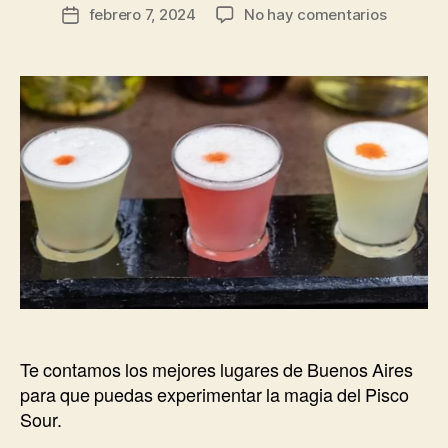
en
febrero 7, 2024
No hay comentarios
Fecha
Dónde
de
probar
la
Pisco
entrada
Sour,
el
cocktail
clásico
y
las
versione
de
autor
Te contamos los mejores lugares de Buenos Aires
para que puedas experimentar la magia del Pisco
Sour.