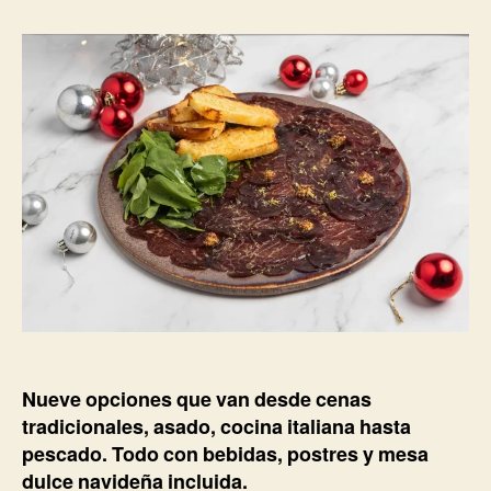
de
la
Noche
entrada
y
Año
Nuevo
restau
recom
Nueve opciones que van desde cenas
tradicionales, asado, cocina italiana hasta
pescado. Todo con bebidas, postres y mesa
dulce navideña incluida.