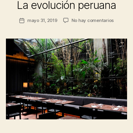
La evolución peruana
en
mayo 31, 2019
No hay comentarios
Fecha
La
de
evolució
la
peruana
entrada