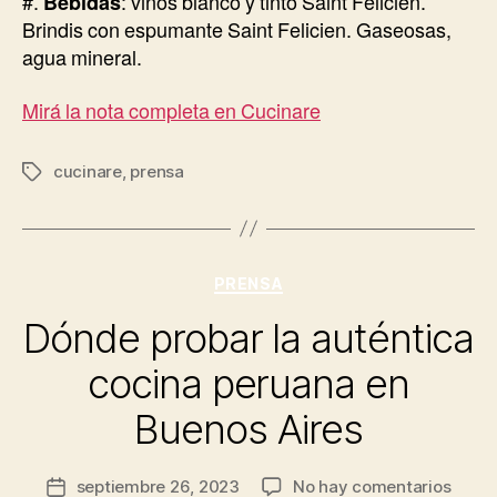
#.
Bebidas
: vinos blanco y tinto Saint Felicien.
Brindis con espumante Saint Felicien. Gaseosas,
agua mineral.
Mirá la nota completa en Cucinare
cucinare
,
prensa
Etiquetas
Categorías
PRENSA
Dónde probar la auténtica
cocina peruana en
Buenos Aires
en
septiembre 26, 2023
No hay comentarios
Fecha