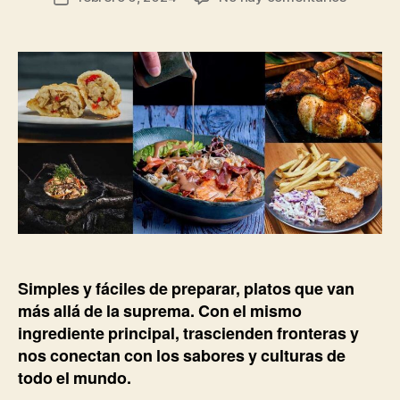
Ensalad
de
Cobb
la
by
entrada
Tanta
Simples y fáciles de preparar, platos que van
más allá de la suprema. Con el mismo
ingrediente principal, trascienden fronteras y
nos conectan con los sabores y culturas de
todo el mundo.