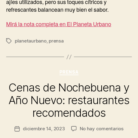
ajíes utilizados, pero sus toques cítricos y
refrescantes balancean muy bien el sabor.
Mirá la nota completa en El Planeta Urbano
planetaurbano
,
prensa
Etiquetas
Categorías
PRENSA
Cenas de Nochebuena y
Año Nuevo: restaurantes
recomendados
en
diciembre 14, 2023
No hay comentarios
Fecha
Cenas
de