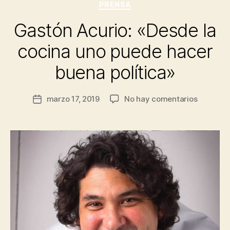
Categorías
PRENSA
Gastón Acurio: «Desde la
cocina uno puede hacer
buena política»
en
marzo 17, 2019
No hay comentarios
Fecha
Gastón
de
Acurio:
la
«Desde
entrada
la
cocina
uno
puede
hacer
buena
política»