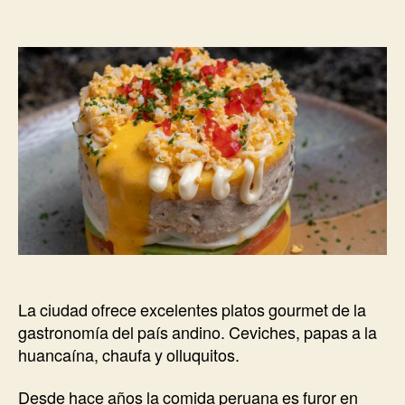
Dónd
de
proba
la
la
entrada
autén
cocin
perua
en
Buen
Aires
La ciudad ofrece excelentes platos gourmet de la
gastronomía del país andino. Ceviches, papas a la
huancaína, chaufa y olluquitos.
Desde hace años la comida peruana es furor en